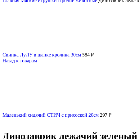
Главная
Мягкие игрушки
Прочие животные
Динозаврик лежач
Свинка ЛуЛУ в шапке кролика 30см
584
₽
Назад к товарам
Маленький сидячий СТИЧ с присоской 20см
297
₽
Динозаврик лежачий зеленый