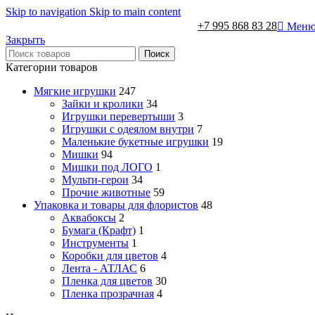
Skip to navigation
Skip to main content
+7 995 868 83 28
Мен
Закрыть
Поиск
Категории товаров
Мягкие игрушки
247
Зайки и кролики
34
Игрушки перевертыши
3
Игрушки с одеялом внутри
7
Маленькие букетные игрушки
19
Мишки
94
Мишки под ЛОГО
1
Мульти-герои
34
Прочие животные
59
Упаковка и товары для флористов
48
Аквабоксы
2
Бумага (Крафт)
1
Инструменты
1
Коробки для цветов
4
Лента - АТЛАС
6
Пленка для цветов
30
Пленка прозрачная
4