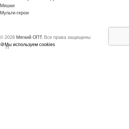
Мишки
Мульти-герои
© 2026
Мягкий ОПТ
. Все права защищены
🍪Мы используем cookies
Больше информации
Принять
Поиск
Магазин
Начните вводить текст, чтобы увидеть товары, которые вы
ищете.
Отложить